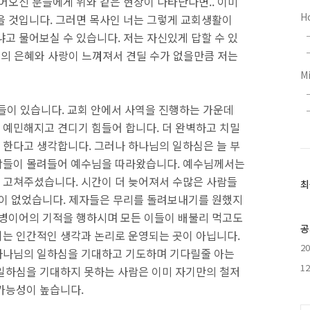
어오신 분들에게 위와 같은 현상이 나타난다면.. 이미
H
을 것입니다. 그러면 목사인 너는 그렇게 교회생활이
고 물어보실 수 있습니다. 저는 자신있게 답할 수 있
분의 은혜와 사랑이 느껴져서 견딜 수가 없을만큼 저는
M
분들이 있습니다. 교회 안에서 사역을 진행하는 가운데
예민해지고 견디기 힘들어 합니다. 더 완벽하고 치밀
한다고 생각합니다. 그러나 하나님의 일하심은 늘 부
람들이 몰려들어 예수님을 따라왔습니다. 예수님께서는
 고쳐주셨습니다. 시간이 더 늦어져서 수많은 사람들
최
최
근
것이 없었습니다. 제자들은 무리를 돌려보내기를 원했지
글
오병이어의 기적을 행하시며 모든 이들이 배불리 먹고도
과
공
는 인간적인 생각과 논리로 운영되는 곳이 아닙니다.
인
2
하나님의 일하심을 기대하고 기도하며 기다릴줄 아는
기
글
1
일하심을 기대하지 못하는 사람은 이미 자기만의 철저
 가능성이 높습니다.