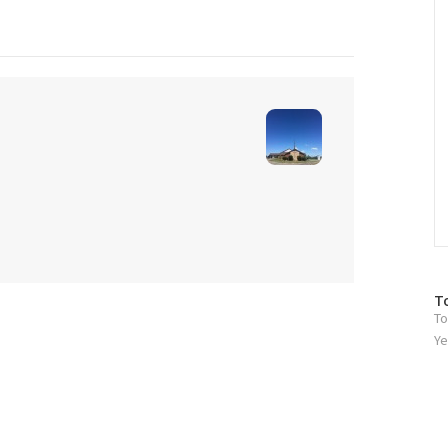
C
방
T
To
문
자
Ye
수