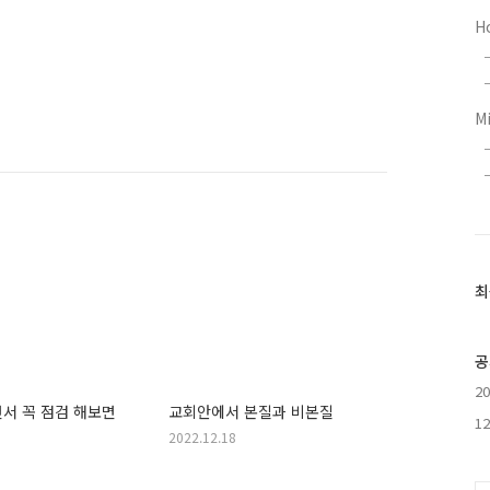
H
M
최
최
근
글
과
공
인
2
기
서 꼭 점검 해보면
교회안에서 본질과 비본질
글
1
2022.12.18