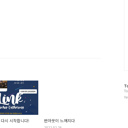
C
방
T
To
문
자
Ye
수
 다시 시작합니다!
번아웃이 느껴지다
2022.02.26