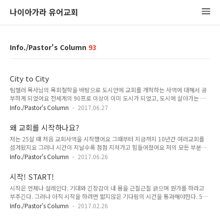
나이아가라 유어교회
Info./Pastor's Column
93
City to City
팀켈러 목사님의 목회철학을 바탕으로 도시안에 교회를 개척하는 사역에 대해서 공
부하게 되었어요 전세계의 90프로 이상이 이미 도시가 되었고, 도시에 살아가는 비
기독교인들의 필요에 따라 교회가 변화할 시기가 된 것이죠 한국은 이미 후기기독교
Info./Pastor's Column
2017.06.27
사회가 되었어요 교회에 다니는 사람들은 줄어들고 고령화되며 30대 이하의 젊은이
들과 청소년들은 이미 3프로 이하만이 교회에 간신히 왔다갔다 하고 있어요 그런데
왜 교회를 시작하나요?
도 여전히 교회는 1920~40년대에 미국과 캐나다에서 오신 선교사님들이 교회를 세
저는 25살 때 처음 교회사역을 시작했어요 그때부터 지금까지 10년간 여러교회를
웠던 모습에서 크게 달라지지 않았어요 1970~80년대에 한국교회가 크게 팽창했던
섬겨왔지요 그러나 시간이 지날수록 점점 지쳐가고 힘들어졌어요 저의 모든 부분이
시기의 모습 그대로를 유지하며, 교회는 이런 모습이니 비신자 너희들이 와서 알아서
고장나기 시작했어요 그렇게 한국에서 뉴질랜드로 다시 한국으로 그리고 중국으로
적응하라고 있는 것이죠 안타깝게도 대부분의 한국교회는 이미 고령화 된 기..
Info./Pastor's Column
2017.06.26
이제는 새로운 땅 캐나다로 가게 되었네요 저는 한국의 전통적인 교회와 똑같은 형태
의 모습을 원하지 않아요 17프로 밖에 안되는 교회 다니는 사람만을 위한 교회를 만
시작! START!
들지 않기로 다짐했어요 게다가 5프로도 안되는 열성신자들만을 위한 프로그램을 하
시작은 언제나 설레인다. 기대와 긴장감이 내 몸을 근질근질 긁으며 뭔가를 하라고
지 않을거예요 저는 교회를 모르고 교회에 대해 오해가 있고 교회를 한번도 와보지
부추긴다. 그러나 아직 시작을 하려면 짧지않은 기다림의 시간을 통과해야한다. 5개
못했던 사람들을 만나고 싶어요 우리동네에 사는 사람들 우리 아들과 딸과 같은 학교
월의 기다림, 그리고 이미 시작된 하나님의 일하심 하나님 당신을 기대합니다!
를 다니는 아이들과 부모님이 궁금해요 그들이 어떤 고민과 아픔을 가지고 살..
Info./Pastor's Column
2017.02.26