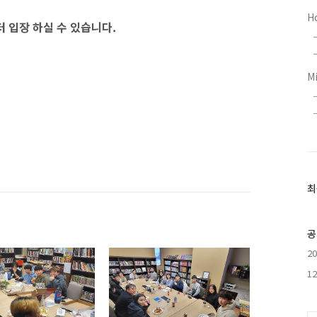
H
부터 입장 하실 수 있습니다.
M
최
최
근
글
과
공
인
2
기
글
1