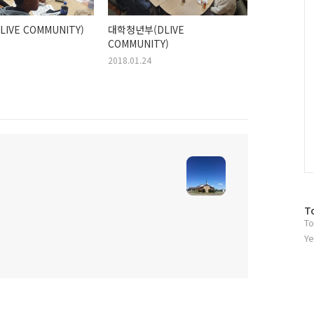
C
IVE COMMUNITY)
대학청년부(DLIVE
COMMUNITY)
2018.01.24
방
T
To
문
자
Ye
수