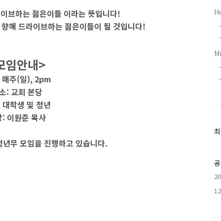
H
라이브하는 젊은이들 이라는 뜻입니다!
 향해 드라이브하는 젊은이들이 될 것입니다!
M
모임안내>
 매주(일), 2pm
소: 교회 본당
 대학생 및 청년
: 이원준 목사
최
최
근
청년무 모임을 진행하고 있습니다.
글
과
공
인
2
기
글
1