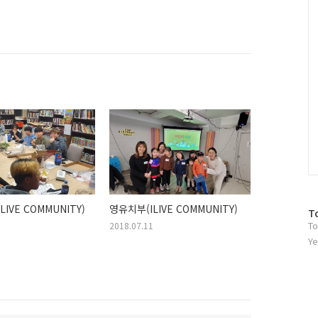
C
IVE COMMUNITY)
영유치부(ILIVE COMMUNITY)
방
T
To
2018.07.11
문
자
Ye
수