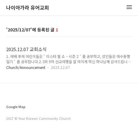
나이아가라 유어교회
2025/12/07
1
2025.12.07 교회소식
1. 예배 후에 어린이들은＇미스터 필 쇼 – 시즌 2＇를 공부하고, 성인들은 예수동행
일기＇를 공부합니다.2. DR 9차 선교여행을 잘 마치게 하신 하나님께 감사드립니다.
3. 매주 수요일에 수요기도모임이 온라인 ZOOM 을 통해서 모입니다.일시:
Church/Announcement
2025.12.07
7:30pm4. 대표기도 순서안내12월 14일: 박일건 21일: 박홍민 28일: 박이건5. 성탄
절 예배 및 저녁식사 안내일시: 12월 21일(주일), 5pm장소: 지하 1층 청소년예배실
* 예배 후에 다함꼐 저녁식사 합니다!
Google Map
2017 © Your Korean Community Church