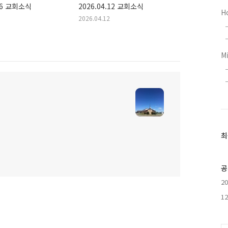
.26 교회소식
2026.04.12 교회소식
H
2026.04.12
M
최
최
근
글
과
공
인
2
기
글
1