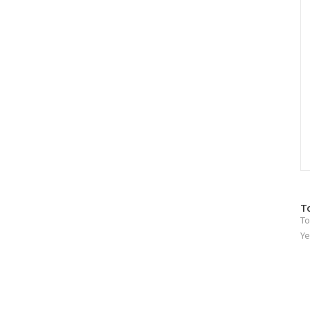
C
방
T
To
문
자
Ye
수