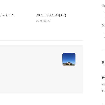
H
.26 교회소식
2026.03.22 교회소식
2026.03.21
M
최
최
근
글
과
공
인
2
기
글
1