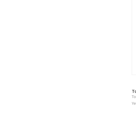
C
방
T
To
문
자
Ye
수