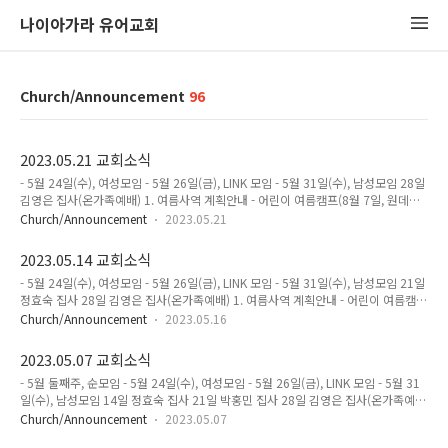
나이아가라 유어교회
Church/Announcement
96
2023.05.21 교회소식
- 5월 24일(수), 여성모임 - 5월 26일(금), LINK 모임 - 5월 31일(수), 남성모임 28일
김영은 집사(온가족예배) 1. 여름사역 계획안내 - 어린이 여름캠프(8월 7일, 원데이)
- 청소년&대학청년 수련회(6월 29~30일, 1박) 2. 차세대 교사를 모집합니다. - 어린
Church/Announcement
2023.05.21
이부서 2명 - 청년부 멘토 1명 3. 유어교회 양육과정 소개 - 풍성한 삶으로의 초대 -
신앙생활을 처음 시작하신 분 - 두란노 일대일 제자양육 - 신앙생활을 하셨던 분 4.
2023.05.14 교회소식
차세대 ILIVE&JLIVE 선생님 - 김민주, 김영은, 유희경, 정효숙 5. 찬양팀을 모집합니
- 5월 24일(수), 여성모임 - 5월 26일(금), LINK 모임 - 5월 31일(수), 남성모임 21일
다. - 여성싱어 2명, - 일렉기타 1명 - 베이스기타 1명 6. 주일예배 시간에 30개월 이
정효숙 집사 28일 김영은 집사(온가족예배) 1. 여름사역 계획안내 - 어린이 여름캠프
하 아기들을 섬겨주실 선생님 1명을 모집합니다
(8월 7일, 원데이) - 청소년&대학청년 수련회(6월 29~30일, 1박) 2. 차세대 교사를
Church/Announcement
2023.05.16
모집합니다. - 어린이부서 2명 - 청소년부서 2명 - 청년부 멘토 2명 3. 오늘 예배후에
1분기 회계보고와 서리집사 재교육이 있습니다. 4. 청년 코스타 집회가 토론토에서
2023.05.07 교회소식
5월 16-18일까지 열립니다. 5. 오늘부터 청소년 부서는 오현민 전도사님께서 청소
- 5월 둘째주, 순모임 - 5월 24일(수), 여성모임 - 5월 26일(금), LINK 모임 - 5월 31
년 설교와 모임을 별도로 진행합니다.
일(수), 남성모임 14일 정효숙 집사 21일 박홍민 집사 28일 김영은 집사(온가족예
배) 1. 7~8월에 열리는 예배섬머캠프를 위한 발런티어를 모집합니다. * 신청은 마감
Church/Announcement
2023.05.07
되었습니다. * 청소년&성인 모두 가능합니다. 2. 여름사역 계획안내 - 어린이 여름캠