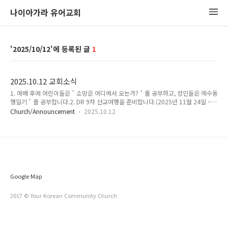
나이아가라 유어교회
2025/10/12
1
2025.10.12 교회소식
1. 예배 후에 어린이들은＇소망은 어디에서 오는가?＇를 공부하고, 성인들은 예수동
행일기＇를 공부합니다.2. DR 9차 선교여행을 준비합니다.(2025년 11월 24일 ~
12월 2일)사역내용: 아이티 목회자 세미나 인도, 지역교회설교, 교사세미나 등.3. 매
Church/Announcement
2025.10.12
주 월요일에 월요기도모임이 있습니다.일시: 7:30pm장소: 지하 청소년 예배실4. 대
표기도 순서안내10월 19일: 유희경26일: 박홍민5. 다음주일에는 예배후에 목회지
원실 오피스 페인팅을 할 예정입니다
Google Map
2017 © Your Korean Community Church