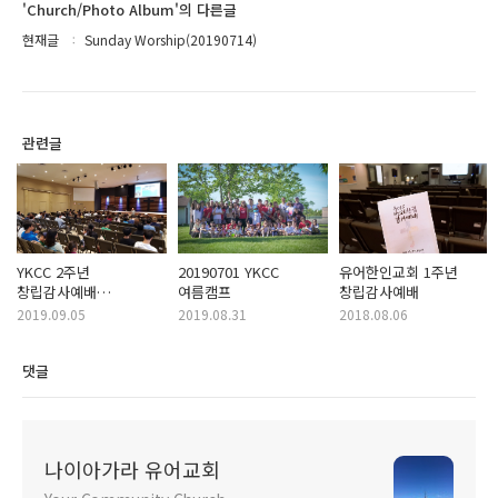
'Church/Photo Album'의 다른글
현재글
Sunday Worship(20190714)
관련글
YKCC 2주년
20190701 YKCC
유어한인교회 1주년
창립감사예배
여름캠프
창립감사예배
(20190901)
2019.09.05
2019.08.31
2018.08.06
댓글
나이아가라 유어교회