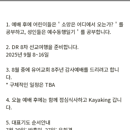
1.
예배 후에
어린이들은＇소망은
어디에서 오는가
?＇
를
공부하고
,
성인들은 예수동행일기
＇
를 공부합니다
.
2. DR 8
차 선교여행을 준비합니다
.
2025
년
9
월
8~16
일
3.
8월 중에 유어교회 8주년 감사예배를 드리려고 합니
다.
* 구체적인 일정은 TBA
4. 오늘 예배 후에는 함께 점심식사하고 Kayaking 갑니
다.
5.
대표기도
순서안내
7
월
20
일
:
박홍민
27
일
:
유희경